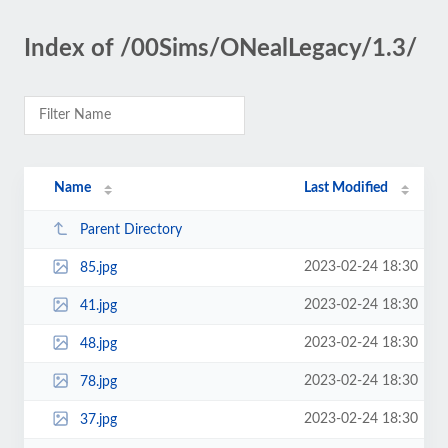
Index of /00Sims/ONealLegacy/1.3/
Name
Last Modified
Parent Directory
2023-02-24 18:30
85.jpg
2023-02-24 18:30
41.jpg
2023-02-24 18:30
48.jpg
2023-02-24 18:30
78.jpg
2023-02-24 18:30
37.jpg