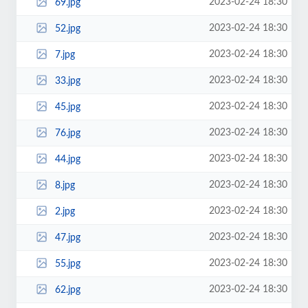
2023-02-24 18:30
69.jpg
2023-02-24 18:30
52.jpg
2023-02-24 18:30
7.jpg
2023-02-24 18:30
33.jpg
2023-02-24 18:30
45.jpg
2023-02-24 18:30
76.jpg
2023-02-24 18:30
44.jpg
2023-02-24 18:30
8.jpg
2023-02-24 18:30
2.jpg
2023-02-24 18:30
47.jpg
2023-02-24 18:30
55.jpg
2023-02-24 18:30
62.jpg