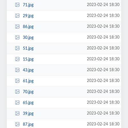
2023-02-24 18:30
71.jpg
2023-02-24 18:30
29.jpg
2023-02-24 18:30
86.jpg
2023-02-24 18:30
30.jpg
2023-02-24 18:30
51.jpg
2023-02-24 18:30
15.jpg
2023-02-24 18:30
43.jpg
2023-02-24 18:30
61.jpg
2023-02-24 18:30
70.jpg
2023-02-24 18:30
65.jpg
2023-02-24 18:30
39.jpg
2023-02-24 18:30
87.jpg