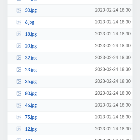
2023-02-24 18:30
50.jpg
2023-02-24 18:30
6.jpg
2023-02-24 18:30
18.jpg
2023-02-24 18:30
20.jpg
2023-02-24 18:30
32.jpg
2023-02-24 18:30
23.jpg
2023-02-24 18:30
35.jpg
2023-02-24 18:30
80.jpg
2023-02-24 18:30
46.jpg
2023-02-24 18:30
75.jpg
2023-02-24 18:30
12.jpg